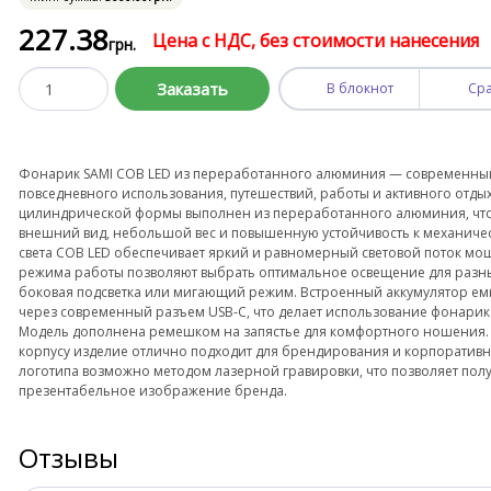
227
.38
Цена с НДС, без стоимости нанесения
грн.
Заказать
В блокнот
Ср
Фонарик SAMI COB LED из переработанного алюминия — современный
повседневного использования, путешествий, работы и активного отды
цилиндрической формы выполнен из переработанного алюминия, что
внешний вид, небольшой вес и повышенную устойчивость к механиче
света COB LED обеспечивает яркий и равномерный световой поток мощ
режима работы позволяют выбрать оптимальное освещение для разны
боковая подсветка или мигающий режим. Встроенный аккумулятор ем
через современный разъем USB-C, что делает использование фонари
Модель дополнена ремешком на запястье для комфортного ношения.
корпусу изделие отлично подходит для брендирования и корпоратив
логотипа возможно методом лазерной гравировки, что позволяет пол
презентабельное изображение бренда.
Отзывы