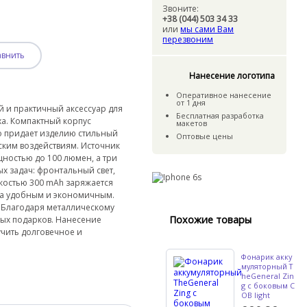
Звоните:
+38 (044) 503 34 33
или
мы сами Вам
перезвоним
авнить
Нанесение логотипа
Оперативное нанесение
от 1 дня
 и практичный аксессуар для
Бесплатная разработка
ха. Компактный корпус
макетов
 придает изделию стильный
Оптовые цены
ским воздействиям. Источник
ностью до 100 люмен, а три
х задач: фронтальный свет,
костью 300 mAh заряжается
ка удобным и экономичным.
 Благодаря металлическому
Похожие товары
ных подарков. Нанесение
учить долговечное и
Фонарик акку
муляторный T
heGeneral Zin
g с боковым C
OB light