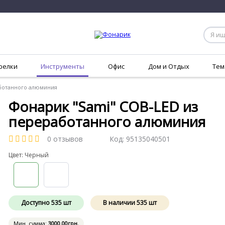
релки
Инструменты
Офис
Дом и Отдых
Тем
аботанного алюминия
Фонарик "Sami" COB-LED из
переработанного алюминия
0 отзывов
Код:
95135040501
Цвет: Черный
Доступно
535
шт
В наличии
535
шт
Мин. сумма:
3000
.00
грн.