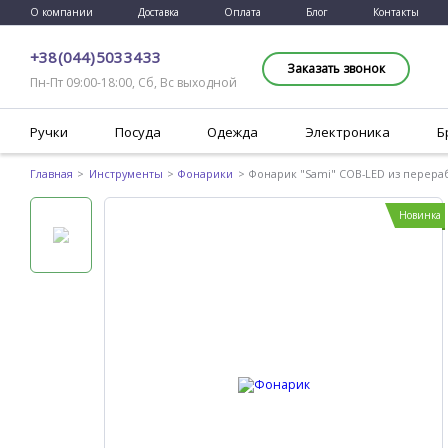
О компании
Доставка
Оплата
Блог
Контакты
+38 (044) 503 34 33
Заказать звонок
Пн-Пт 09:00-18:00, Сб, Вс выходной
Ручки
Посуда
Одежда
Электроника
Б
Главная
Инструменты
Фонарики
Фонарик "Sami" COB-LED из перер
Новинка