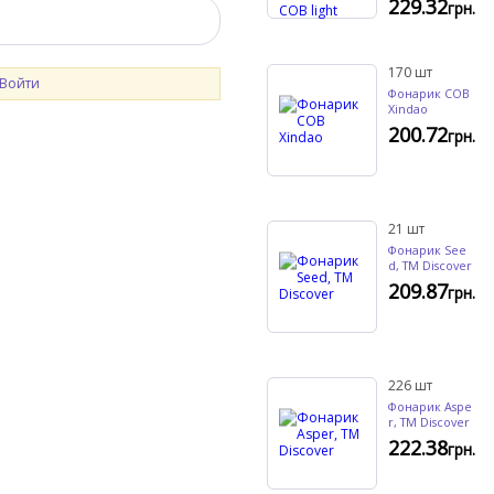
229.32
грн.
170
шт
Войти
Фонарик COB
Xindao
200.72
грн.
21
шт
Фонарик See
d, TM Discover
209.87
грн.
226
шт
Фонарик Aspe
r, TM Discover
222.38
грн.