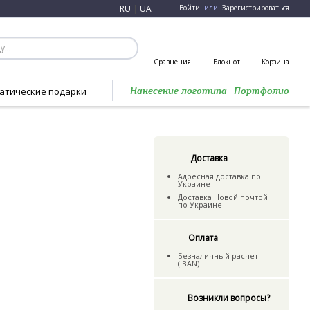
RU
|
UA
Войти
или
Зарегистрироваться
Сравнения
Блокнот
Корзина
атические подарки
Нанесение логотипа
Портфолио
Доставка
Адресная доставка по
Украине
Доставка Новой почтой
по Украине
Оплата
Безналичный расчет
(IBAN)
Возникли вопросы?