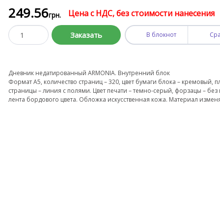
249
.56
Цена с НДС, без стоимости нанесения
грн.
Заказать
В блокнот
Ср
Дневник недатированный ARMONIA. Внутренний блок
Формат А5, количество страниц – 320, цвет бумаги блока – кремовый, п
страницы – линия с полями. Цвет печати – темно-серый, форзацы – без 
лента бордового цвета. Обложка искусственная кожа. Материал изменя