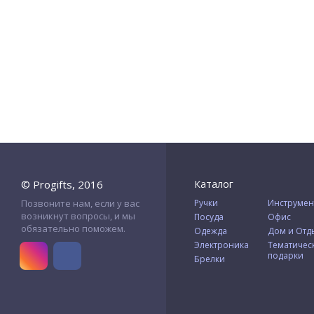
© Progifts, 2016
Каталог
Позвоните нам, если у вас
Ручки
Инструмен
возникнут вопросы, и мы
Посуда
Офис
обязательно поможем.
Одежда
Дом и Отд
Электроника
Тематичес
подарки
Брелки