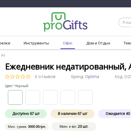
релки
Инструменты
Офис
Дом и Отдых
Тем
 А5
Ежедневник недатированный, 
0 отзывов
Бренд:
Optima
Код:
O2
Цвет: Черный
Доступно
67
шт
В наличии
67
шт
Ожидается
40
Мин. к-во:
20 шт.
Мин. сумма:
3000
.00
грн.