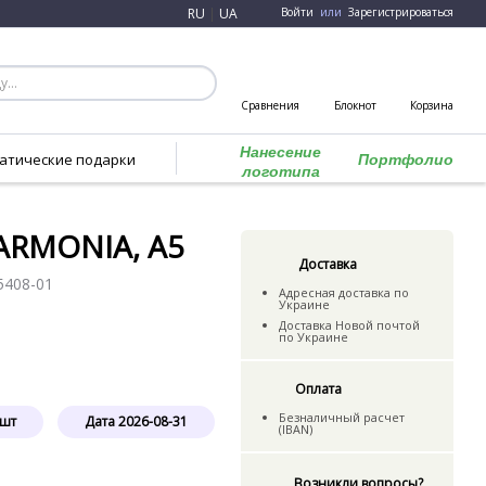
RU
|
UA
Войти
или
Зарегистрироваться
Сравнения
Блокнот
Корзина
Нанесение
атические подарки
Портфолио
логотипа
ARMONIA, А5
Доставка
5408-01
Адресная доставка по
Украине
Доставка Новой почтой
по Украине
Оплата
Безналичный расчет
шт
Дата
2026-08-31
(IBAN)
Возникли вопросы?