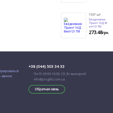
1567
шт
Ежедневник
'Принт' Н/Д M
em'O! ТМ
273.48
грн.
+38 (044) 503 34 33
трироваться
Пн-Пт 09:00-18:00, Сб, Вс выходной
ь звонок
info@progifts.com.ua
Обратная связь