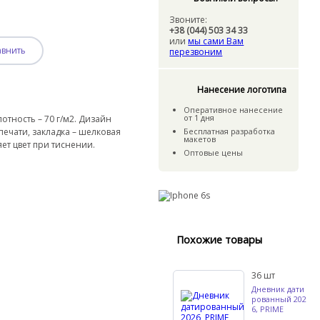
Звоните:
+38 (044) 503 34 33
или
мы сами Вам
авнить
перезвоним
Нанесение логотипа
Оперативное нанесение
от 1 дня
лотность – 70 г/м2. Дизайн
печати, закладка – шелковая
Бесплатная разработка
макетов
ет цвет при тиснении.
Оптовые цены
Похожие товары
36
шт
Дневник дати
рованный 202
6, PRIME