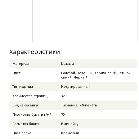
Характеристики
Материал
Кожзам
Цвет
Голубой, Зеленый, Коричневый, Темно-
синий, Черный
Тип издания
Недатированный
Количество страниц
320
Вид нанесения
Тиснение, УФ-печать
Плотность бумаги г/м²
70
Разметка блока
В линейку
Цвет блока
Кремовый