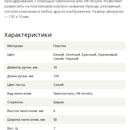
брендирования, с помощью тампонной или УФ-печати, позволяют
разместить на пластиковом корпусе название бренда, рекламный
логотип компании и любое другое изображение. Размер авторучки
— 135 х 10 мм.
Характеристики
Материал
Пластик
Цвет
Белый, Зеленый, Красный, Оранжевый,
Синий, Черный
Диаметр ручки, мм
10
Длина ручки, мм
134
Цвет пасты
Синий
Вид нанесения
Тампопечать, УФ-печать
Стержень
Шарик
Высота нанесения, мм
6
Ширина нанесения, мм
50
Вес, гр
7