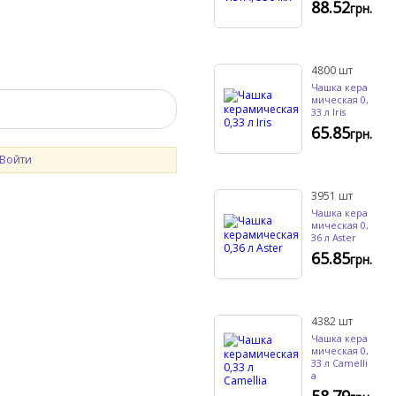
88.52
грн.
4800
шт
Чашка кера
мическая 0,
33 л Iris
65.85
грн.
Войти
3951
шт
Чашка кера
мическая 0,
36 л Aster
65.85
грн.
4382
шт
Чашка кера
мическая 0,
33 л Camelli
a
58.79