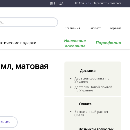
RU
|
UA
Войти
или
Зарегистрироваться
Сравнения
Блокнот
Корзина
Нанесение
атические подарки
Портфолио
логотипа
 мл, матовая
Доставка
Адресная доставка по
Украине
Доставка Новой почтой
по Украине
Оплата
Безналичный расчет
(IBAN)
авнить
Возникли вопросы?