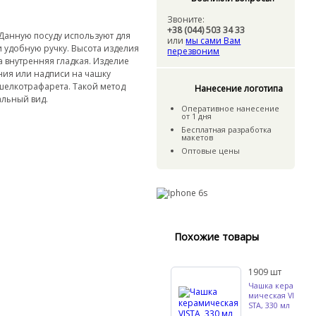
Звоните:
+38 (044) 503 34 33
Данную посуду используют для
или
мы сами Вам
и удобную ручку. Высота изделия
перезвоним
а внутренняя гладкая. Изделие
ния или надписи на чашку
шелкотрафарета. Такой метод
Нанесение логотипа
альный вид.
Оперативное нанесение
от 1 дня
Бесплатная разработка
макетов
Оптовые цены
Похожие товары
1909
шт
Чашка кера
мическая VI
STA, 330 мл