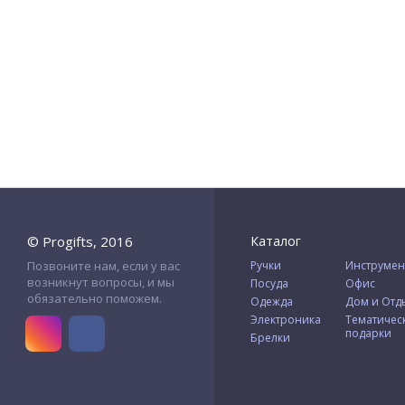
© Progifts, 2016
Каталог
Позвоните нам, если у вас
Ручки
Инструмен
возникнут вопросы, и мы
Посуда
Офис
обязательно поможем.
Одежда
Дом и Отд
Электроника
Тематичес
подарки
Брелки