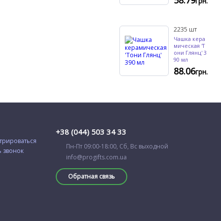
грн.
2235
шт
Чашка кера
мическая 'Т
они Глянц' 3
90 мл
88.06
грн.
+38 (044) 503 34 33
трироваться
Пн-Пт 09:00-18:00, Сб, Вс выходной
ь звонок
info@progifts.com.ua
Обратная связь