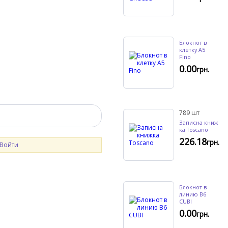
Блокнот в
клетку A5
Fino
0.00
грн.
789
шт
Записна книж
ка Toscano
226.18
грн.
Войти
Блокнот в
линию B6
CUBI
0.00
грн.