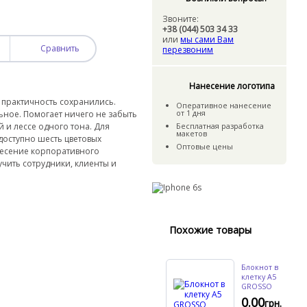
Звоните:
+38 (044) 503 34 33
или
мы сами Вам
Сравнить
перезвоним
Нанесение логотипа
и практичность сохранились.
Оперативное нанесение
от 1 дня
ьное. Помогает ничего не забыть
 и лессе одного тона. Для
Бесплатная разработка
макетов
 доступно шесть цветовых
Оптовые цены
есение корпоративного
учить сотрудники, клиенты и
Похожие товары
Блокнот в
клетку A5
GROSSO
0.00
грн.