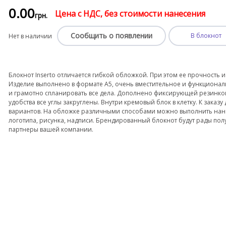
0
.00
Цена с НДС, без стоимости нанесения
грн.
Сообщить о появлении
В блокнот
Нет в наличии
Блокнот Inserto отличается гибкой обложкой. При этом ее прочность 
Изделие выполнено в формате А5, очень вместительное и функционал
и грамотно спланировать все дела. Дополнено фиксирующей резинкой
удобства все углы закруглены. Внутри кремовый блок в клетку. К заказу
вариантов. На обложке различными способами можно выполнить нан
логотипа, рисунка, надписи. Брендированный блокнот будут рады пол
партнеры вашей компании.