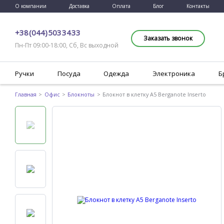
О компании
Доставка
Оплата
Блог
Контакты
+38 (044) 503 34 33
Заказать звонок
Пн-Пт 09:00-18:00, Сб, Вс выходной
Ручки
Посуда
Одежда
Электроника
Б
Главная
Офис
Блокноты
Блокнот в клетку A5 Berganote Inserto