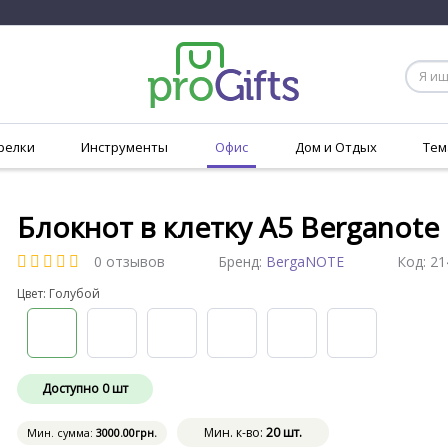
релки
Инструменты
Офис
Дом и Отдых
Тем
Блокнот в клетку A5 Berganote 
0 отзывов
Бренд:
BergaNOTE
Код:
21
Цвет: Голубой
Доступно
0
шт
Мин. к-во:
20 шт.
Мин. сумма:
3000
.00
грн.