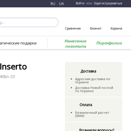
RU
|
UA
Войти
или
Зарегистрироваться
Сравнения
Блокнот
Корзина
Нанесение
атические подарки
Портфолио
логотипа
Inserto
Доставка
40bn-33
Адресная доставка по
Украине
Доставка Новой почтой
по Украине
Оплата
Безналичный расчет
(IBAN)
Возникли вопросы?