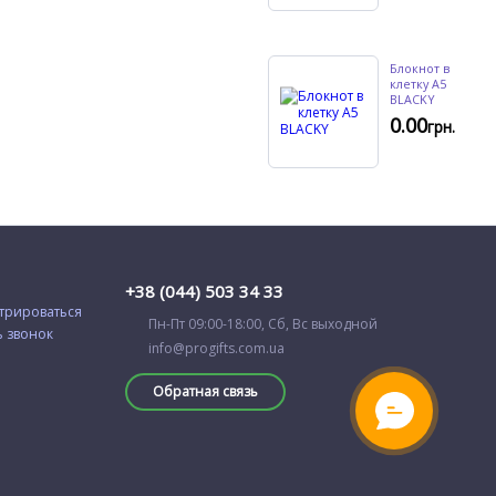
Блокнот в
клетку А5
BLACKY
0.00
грн.
+38 (044) 503 34 33
трироваться
Пн-Пт 09:00-18:00, Сб, Вс выходной
ь звонок
info@progifts.com.ua
Обратная связь