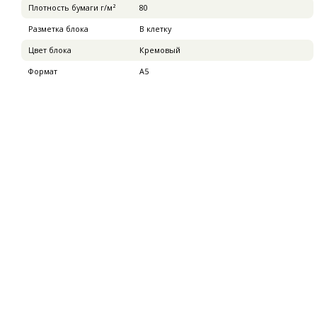
Плотность бумаги г/м²
80
Разметка блока
В клетку
Цвет блока
Кремовый
Формат
А5