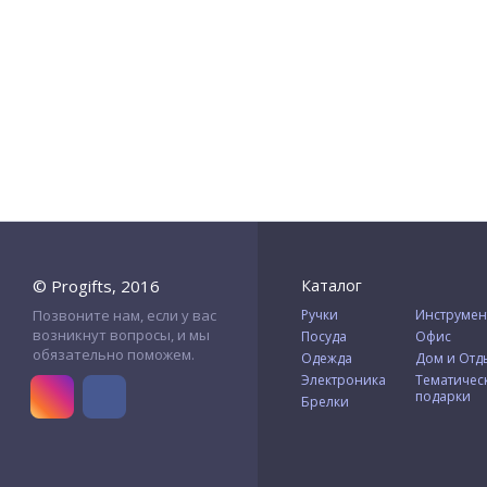
© Progifts, 2016
Каталог
Позвоните нам, если у вас
Ручки
Инструмен
возникнут вопросы, и мы
Посуда
Офис
обязательно поможем.
Одежда
Дом и Отд
Электроника
Тематичес
подарки
Брелки