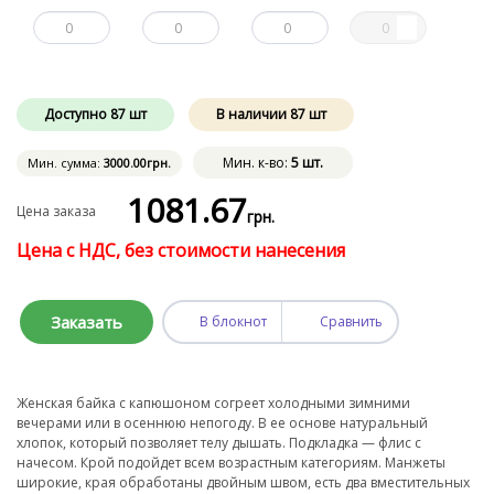
Доступно
87
шт
В наличии
87
шт
Мин. к-во:
5 шт.
Мин. сумма:
3000
.00
грн.
1081
.67
Цена заказа
грн.
Цена с НДС, без стоимости нанесения
Заказать
В блокнот
Сравнить
Женская байка с капюшоном согреет холодными зимними
вечерами или в осеннюю непогоду. В ее основе натуральный
хлопок, который позволяет телу дышать. Подкладка — флис с
начесом. Крой подойдет всем возрастным категориям. Манжеты
широкие, края обработаны двойным швом, есть два вместительных