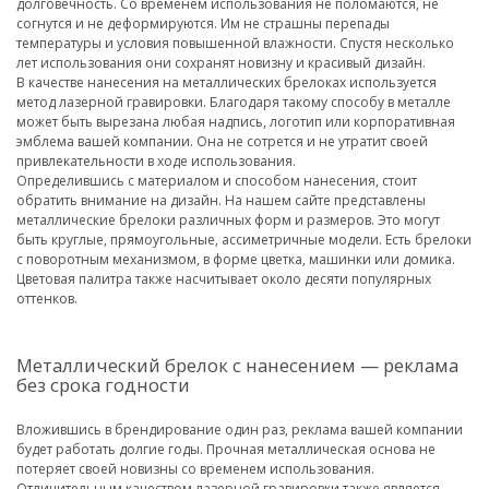
долговечность. Со временем использования не поломаются, не
согнутся и не деформируются. Им не страшны перепады
температуры и условия повышенной влажности. Спустя несколько
лет использования они сохранят новизну и красивый дизайн.
В качестве нанесения на металлических брелоках используется
метод лазерной гравировки. Благодаря такому способу в металле
может быть вырезана любая надпись, логотип или корпоративная
эмблема вашей компании. Она не сотрется и не утратит своей
привлекательности в ходе использования.
Определившись с материалом и способом нанесения, стоит
обратить внимание на дизайн. На нашем сайте представлены
металлические брелоки различных форм и размеров. Это могут
быть круглые, прямоугольные, ассиметричные модели. Есть брелоки
с поворотным механизмом, в форме цветка, машинки или домика.
Цветовая палитра также насчитывает около десяти популярных
оттенков.
Металлический брелок с нанесением — реклама
без срока годности
Вложившись в брендирование один раз, реклама вашей компании
будет работать долгие годы. Прочная металлическая основа не
потеряет своей новизны со временем использования.
Отличительным качеством лазерной гравировки также является