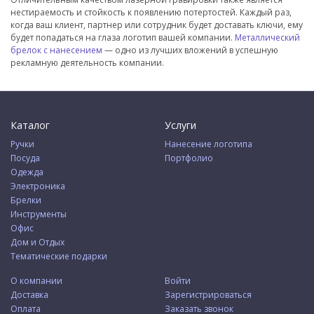
нестираемость и стойкость к появлению потертостей. Каждый раз,
когда ваш клиент, партнер или сотрудник будет доставать ключи, ему
будет попадаться на глаза логотип вашей компании.
Металлический
брелок с нанесением
— одно из лучших вложений в успешную
рекламную деятельность компании.
Каталог
Услуги
Ручки
Нанесение логотипа
Посуда
Портфолио
Одежда
Электроника
Брелки
Инструменты
Офис
Дом и Отдых
Тематические подарки
О компании
Войти
Доставка
Зарегистрироваться
Оплата
Заказать звонок