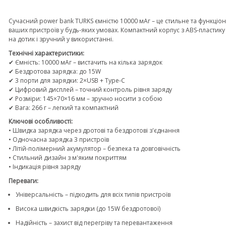
Сучасний power bank TURKS ємністю 10000 мАг – це стильне та функці
ваших пристроїв у будь-яких умовах. Компактний корпус з ABS-пластику
на дотик і зручний у використанні.
Технічні характеристики:
✔ Ємність: 10000 мАг – вистачить на кілька зарядок
✔ Бездротова зарядка: до 15W
✔ 3 порти для зарядки: 2×USB + Type-C
✔ Цифровий дисплей – точний контроль рівня заряду
✔ Розміри: 145×70×16 мм – зручно носити з собою
✔ Вага: 266 г – легкий та компактний
Ключові особливості:
• Швидка зарядка через дротові та бездротові з'єднання
• Одночасна зарядка 3 пристроїв
• Літій-полімерний акумулятор – безпека та довговічність
• Стильний дизайн з м'яким покриттям
• Індикація рівня заряду
Переваги:
Універсальність – підходить для всіх типів пристроїв
Висока швидкість зарядки (до 15W бездротової)
Надійність – захист від перегріву та перевантаження