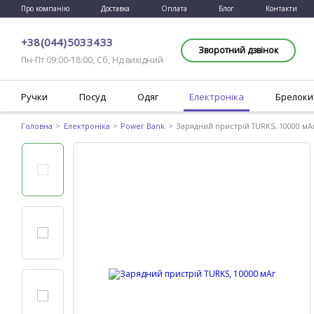
Про компанію
Доставка
Оплата
Блог
Контакти
+38 (044) 503 34 33
Зворотний дзвінок
Пн-Пт 09:00-18:00, Сб, Нд вихідний
Ручки
Посуд
Одяг
Електроніка
Брелоки
Головна
Електроніка
Power Bank
Зарядний пристрій TURKS, 10000 мА