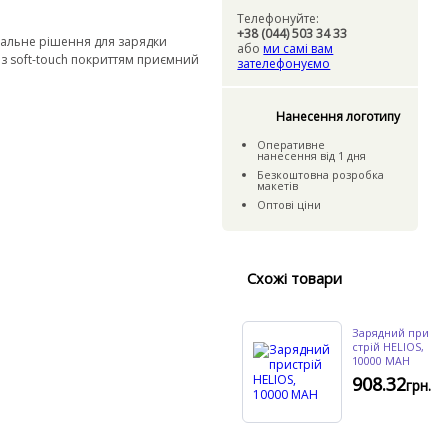
Телефонуйте:
+38 (044) 503 34 33
ональне рішення для зарядки
або
ми самі вам
 з soft-touch покриттям приємний
зателефонуємо
Нанесення логотипу
Оперативне
нанесення
вiд
1 дня
Безкошто
вна розробка
макетiв
Оптовi цiни
Схожі товари
Зарядний при
стрій HELIOS,
10000 MAH
908.32
грн.