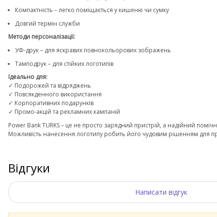
Компактність – легко поміщається у кишеню чи сумку
Довгий термін служби
Методи персоналізації:
УФ-друк – для яскравих повнокольорових зображень
Тамподрук – для стійких логотипів
Ідеально для:
✓ Подорожей та відряджень
✓ Повсякденного використання
✓ Корпоративних подарунків
✓ Промо-акцій та рекламних кампаній
Power Bank TURKS – це не просто зарядний пристрій, а надійний помічн
Можливість нанесення логотипу робить його чудовим рішенням для п
Відгуки
Написати відгук