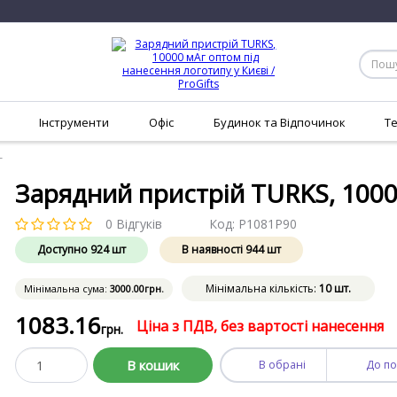
Інструменти
Офіс
Будинок та Відпочинок
Т
г
Зарядний пристрій TURKS, 100
0 Відгуків
Код:
P1081P90
Доступно
924
шт
В наявності
944
шт
Мінімальна кількість:
10 шт.
Мінімальна сума:
3000
.00
грн.
1083
.16
Ціна з ПДВ, без вартості нанесення
грн.
В кошик
В обрані
До по