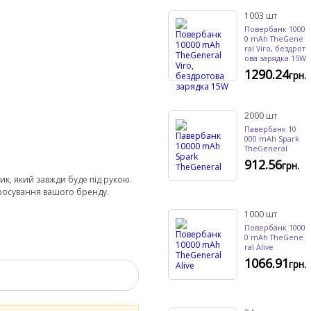
1003
шт
Повербанк 1000
0 mAh TheGene
ral Viro, бездрот
ова зарядка 15W
1290.24
грн.
2000
шт
Павербанк 10
000 mAh Spark
TheGeneral
912.56
грн.
ик, який завжди буде під рукою.
росування вашого бренду.
1000
шт
Повербанк 1000
0 mAh TheGene
ral Alive
1066.91
грн.