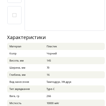
Характеристики
Матеріал
Пластик
Колір
Чорний
Висота, мм
145
Ширина, мм
70
Глибина, мм
16
Вид нанесення
Тамподрук, УФ-друк
Тип заряджання
Type-C
Вага, гр
266
Місткість
10000 мАг