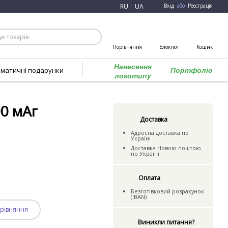
RU
|
UA
Вхід
або
Реєстрація
Порівняння
Блокнот
Кошик
Нанесення
ематичні подарунки
Портфоліо
логотипу
00 мАг
Доставка
Адресна доставка по
Україні
Доставка Новою поштою
по Україні
Оплата
Безготівковий розрахунок
(IBAN)
рівняння
Виникли питання?