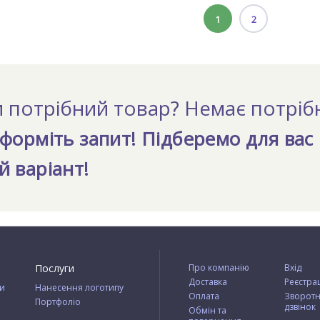
1
2
 потрібний товар? Немає потріб
форміть запит! Підберемо для вас
 варіант!
Послуги
Про компанію
Вхід
Доставка
Реєстра
ти
Нанесення логотипу
Оплата
Зворот
Портфоліо
дзвінок
Обмін та