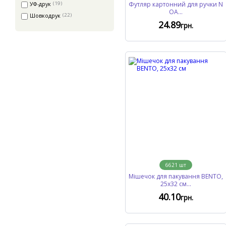
УФ-друк
(19)
Футляр картонний для ручки N
OA...
Шовкодрук
(22)
24
.89
грн.
6621
шт
Мішечок для пакування BENTO,
25х32 см...
40
.10
грн.