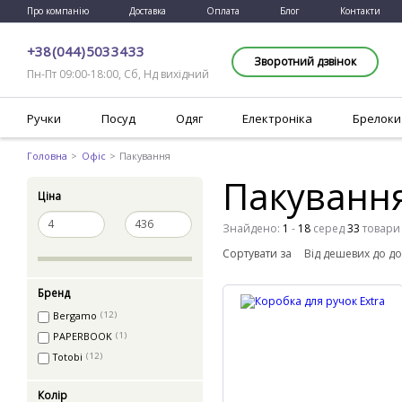
Про компанію
Доставка
Оплата
Блог
Контакти
+38 (044) 503 34 33
Зворотний дзвінок
Пн-Пт 09:00-18:00, Сб, Нд вихідний
Ручки
Посуд
Одяг
Електроніка
Брелоки
Головна
Офіс
Пакування
Пакування
Ціна
Знайдено:
1
-
18
серед
33
товари
Сортувати за
Бренд
Bergamo
(12)
PAPERBOOK
(1)
Totobi
(12)
Колір