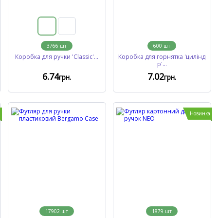
3766
шт
600
шт
Коробка для ручки 'Classic'...
Коробка для горнятка 'цилінд
р'...
6
.74
7
.02
грн.
грн.
Новинка
17902
шт
1879
шт