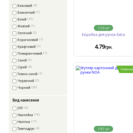
Бежевий
(4)
Блакитний
(1)
Білий
(15)
Жовтий
(1)
1124
шт
Зелений
(2)
Коробка для ручок Extra
Коричневий
(1)
4
.79
грн.
Крафтовий
(1)
Помаранчевий
(1)
Синій
(5)
Сірий
(4)
Новинка
Темно-синій
(1)
Червоний
(2)
Чорний
(25)
Вид нанесення
DTF
(4)
Наклейка
(15)
Наліпка
(11)
Тамподрук
(4)
1767
шт