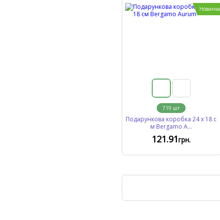
Новинка
719
шт
Подарункова коробка 24 х 18 с
м Bergamo A...
121
.91
грн.