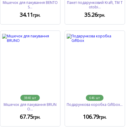
Мішечок для пакування BENTO
Пакет подарунковий Kraft, TM T
S...
otobi...
34
.11
35
.26
грн.
грн.
3840
шт
646
шт
Мішечок для пакування BRUN
Подарункова коробка Giftbox...
O...
67
.75
106
.79
грн.
грн.