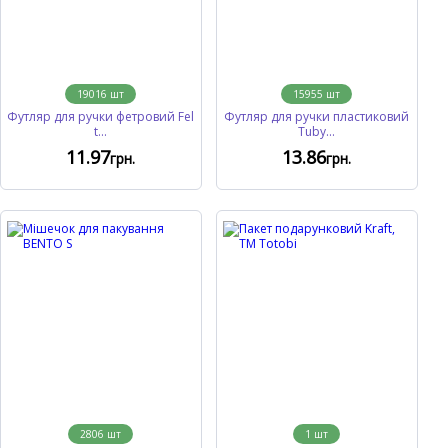
19016
шт
15955
шт
Футляр для ручки фетровий Fel
Футляр для ручки пластиковий
t...
Tubу...
11
.97
13
.86
грн.
грн.
2806
шт
1
шт