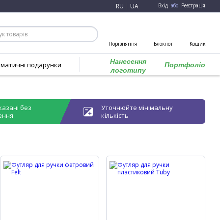
RU
|
UA
Вхід
або
Реєстрація
Порівняння
Блокнот
Кошик
Нанесення
ематичні подарунки
Портфоліо
логотипу
казані без
Уточнюйте мінімальну
ення
кількість