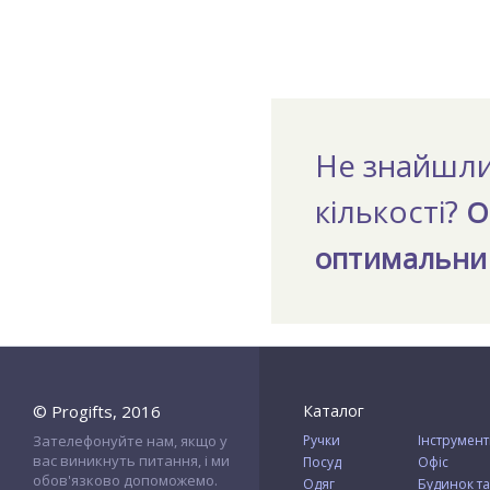
Не знайшли
кількості?
О
оптимальний
© Progifts, 2016
Каталог
Зателефонуйте нам, якщо у
Ручки
Інструмен
вас виникнуть питання, і ми
Посуд
Офіс
обов'язково допоможемо.
Одяг
Будинок та