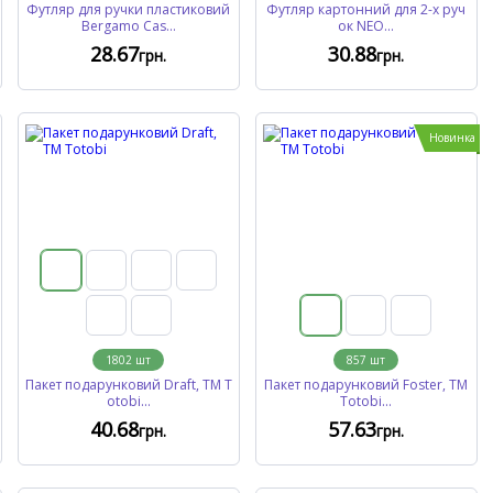
Футляр для ручки пластиковий
Футляр картонний для 2-х руч
Bergamo Cas...
ок NEO...
28
.67
30
.88
грн.
грн.
Новинка
1802
шт
857
шт
Пакет подарунковий Draft, TM T
Пакет подарунковий Foster, TM
otobi...
Totobi...
40
.68
57
.63
грн.
грн.