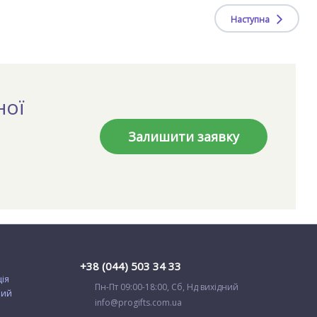
Наступна
ної
Залишити заявку
+38 (044) 503 34 33
ція
Пн-Пт 09:00-18:00, Сб, Нд вихідний
ний
info@progifts.com.ua