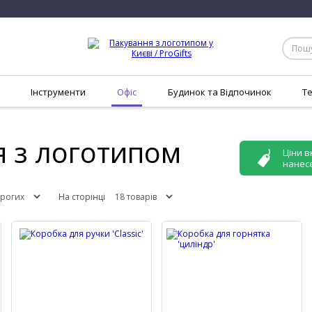
Інструменти
Офіс
Будинок та Відпочинок
Т
 з логотипом
Ціни в
нанес
На сторінці