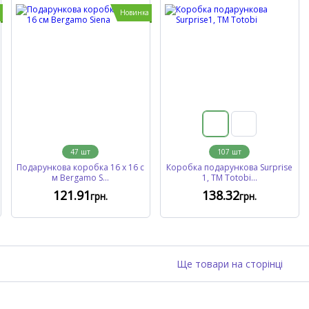
Новинка
47
шт
107
шт
Подарункова коробка 16 х 16 с
Коробка подарункова Surprise
м Bergamo S...
1, ТМ Totobi...
121
.91
138
.32
грн.
грн.
Ще товари на сторінці