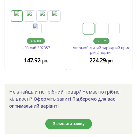
436
шт
65
шт
USB-хаб 397357
Автомобільний зарядний прис
трій 2 порти ...
147
.92
224
.29
грн.
грн.
Не знайшли потрібний товар? Немає потрібної
кількості?
Оформіть запит! Підберемо для вас
оптимальний варіант!
Залишити заявку