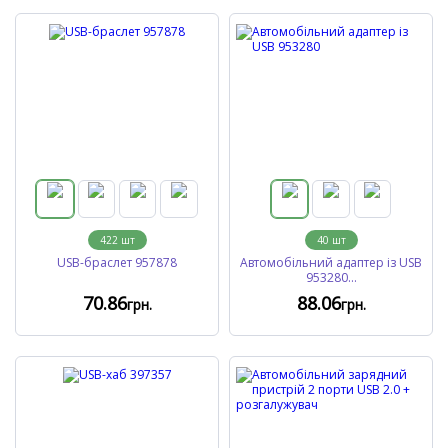
422
шт
40
шт
USB-браслет 957878
Автомобільний адаптер із USB
953280...
70
.86
88
.06
грн.
грн.