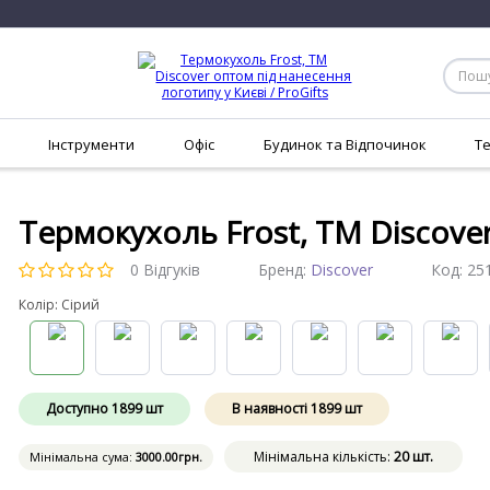
Інструменти
Офіс
Будинок та Відпочинок
Т
Термокухоль Frost, TM Discove
0 Відгуків
Бренд:
Discover
Код:
25
Колір: Сірий
Доступно
1899
шт
В наявності
1899
шт
Мінімальна кількість:
20 шт.
Мінімальна сума:
3000
.00
грн.