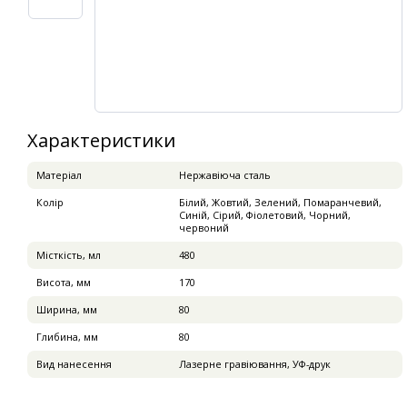
Характеристики
Матеріал
Нержавіюча сталь
Колір
Білий, Жовтий, Зелений, Помаранчевий,
Синій, Сірий, Фіолетовий, Чорний,
червоний
Місткість, мл
480
Висота, мм
170
Ширина, мм
80
Глибина, мм
80
Вид нанесення
Лазерне гравіювання, УФ-друк