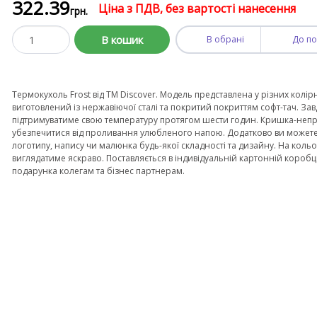
322
.39
Ціна з ПДВ, без вартості нанесення
грн.
В кошик
В обрані
До по
Термокухоль Frost від TM Discover. Модель представлена у різних колір
виготовлений із нержавіючої сталі та покритий покриттям софт-тач. За
підтримуватиме свою температуру протягом шести годин. Кришка-неп
убезпечитися від проливання улюбленого напою. Додатково ви может
логотипу, напису чи малюнка будь-якої складності та дизайну. На кол
виглядатиме яскраво. Поставляється в індивідуальній картонній коробц
подарунка колегам та бізнес партнерам.