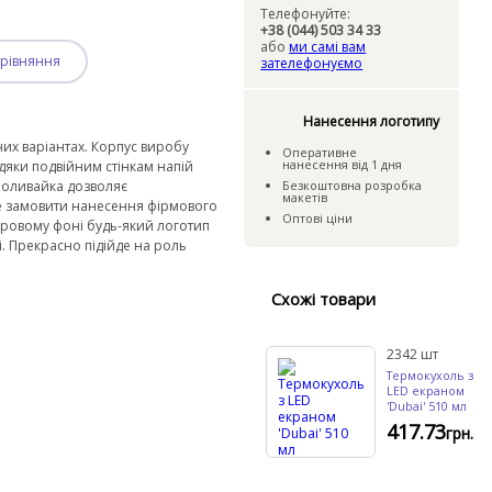
Телефонуйте:
+38 (044) 503 34 33
або
ми самі вам
рівняння
зателефонуємо
Нанесення логотипу
них варіантах. Корпус виробу
Оперативне
нанесення
вiд
1 дня
вдяки подвійним стінкам напій
роливайка дозволяє
Безкошто
вна розробка
макетiв
е замовити нанесення фірмового
Оптовi цiни
ьоровому фоні будь-який логотип
і. Прекрасно підійде на роль
Схожі товари
2342
шт
Термокухоль з
LED екраном
'Dubai' 510 мл
417.73
грн.