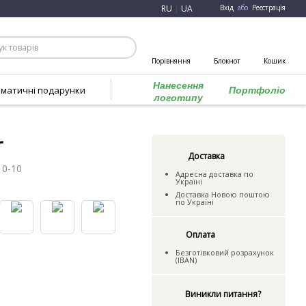
RU
|
UA
Вхід
або
Реєстрація
Порівняння
Блокнот
Кошик
Нанесення
ематичні подарунки
Портфоліо
логотипу
r
Доставка
10-10
Адресна доставка по
Україні
Доставка Новою поштою
по Україні
Оплата
Безготівковий розрахунок
(IBAN)
Виникли питання?