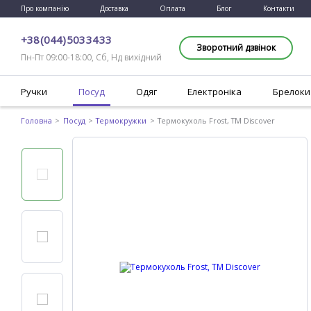
Про компанію
Доставка
Оплата
Блог
Контакти
+38 (044) 503 34 33
Зворотний дзвінок
Пн-Пт 09:00-18:00, Сб, Нд вихідний
Ручки
Посуд
Одяг
Електроніка
Брелоки
Головна
Посуд
Термокружки
Термокухоль Frost, TM Discover