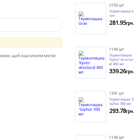
2193
шт
Термочашка G
ran
281.95
грн.
1140
шт
Термопляшка
інкою, щоб інші клієнти могли
'Kyoto' structur
al 400 мл
339.26
грн.
1391
шт
Термочашка 'S
ophia' 300 мл
293.78
грн.
1140
шт