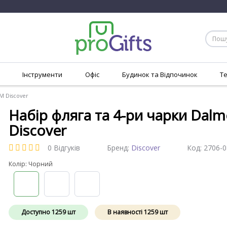
Інструменти
Офіс
Будинок та Відпочинок
Т
M Discover
Набір фляга та 4-ри чарки Dal
Discover
0 Відгуків
Бренд:
Discover
Код:
2706-0
Колір: Чорний
Доступно
1259
шт
В наявності
1259
шт