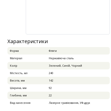
Характеристики
Форма
Фляги
Матеріал
Нержавіюча сталь
Колір
Зелений, Синій, Чорний
Місткість, мл
240
Висота, мм
142
Ширина, мм
92
Глибина, мм
22
Вид нанесення
Лазерне гравіювання, УФ-друк