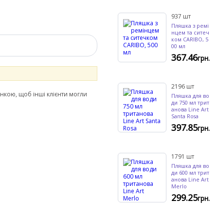
937
шт
Пляшка з ремі
нцем та ситеч
ком CARIBO, 5
00 мл
367.46
грн.
2196
шт
інкою, щоб інші клієнти могли
Пляшка для во
ди 750 мл трит
анова Line Art
Santa Rosa
397.85
грн.
1791
шт
Пляшка для во
ди 600 мл трит
анова Line Art
Merlo
299.25
грн.