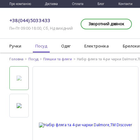
Про компанію
Доставка
Оплата
Блог
Контакти
+38 (044) 503 34 33
Зворотний дзвінок
Пн-Пт 09:00-18:00, Сб, Нд вихідний
Ручки
Посуд
Одяг
Електроніка
Брелоки
Головна
Посуд
Пляшки та фляги
Набір фляга та 4-ри чарки Dalmore,T