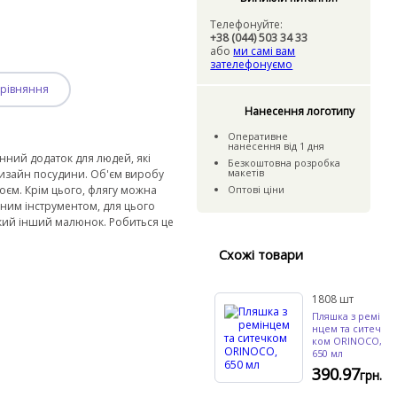
Телефонуйте:
+38 (044) 503 34 33
або
ми самі вам
зателефонуємо
рівняння
Нанесення логотипу
Оперативне
нанесення
вiд
1 дня
інний додаток для людей, які
Безкошто
вна розробка
макетiв
дизайн посудини. Об'єм виробу
оєм. Крім цього, флягу можна
Оптовi цiни
мним інструментом, для цього
який інший малюнок. Робиться це
Схожі товари
1808
шт
Пляшка з ремі
нцем та ситеч
ком ORINOCO,
650 мл
390.97
грн.