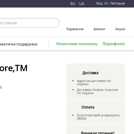
RU
|
UA
Вхід
або
Реєстрація
Порівняння
Блокнот
Кошик
ематичні подарунки
Нанесення логотипу
Портфоліо
more,TM
Доставка
Адресна доставка по
Україні
8
Доставка Новою поштою
по Україні
Оплата
Безготівковий розрахунок
(IBAN)
Виникли питання?