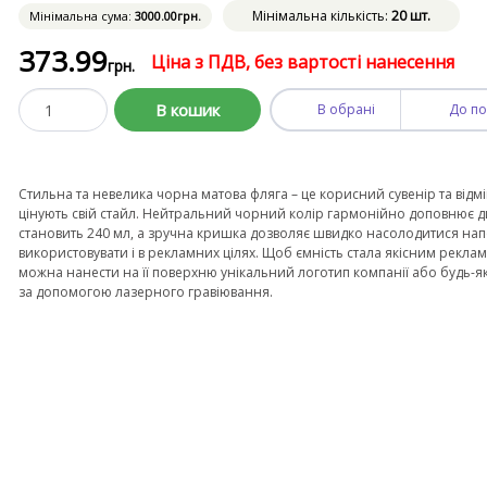
Мінімальна кількість:
20 шт.
Мінімальна сума:
3000
.00
грн.
373
.99
Ціна з ПДВ, без вартості нанесення
грн.
В кошик
В обрані
До по
Стильна та невелика чорна матова фляга – це корисний сувенір та відм
цінують свій стайл. Нейтральний чорний колір гармонійно доповнює 
становить 240 мл, а зручна кришка дозволяє швидко насолодитися нап
використовувати і в рекламних цілях. Щоб ємність стала якісним рекла
можна нанести на її поверхню унікальний логотип компанії або будь-
за допомогою лазерного гравіювання.