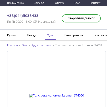
Про компанію
Доставка
Оплата
Блог
Контакти
+38 (044) 503 34 33
Зворотний дзвінок
Пн-Пт 09:00-18:00, Сб, Нд вихідний
Ручки
Посуд
Одяг
Електроніка
Брелоки
Головна
Одяг
Худі і толстовки
Толстовка чоловіча Stedman ST4000