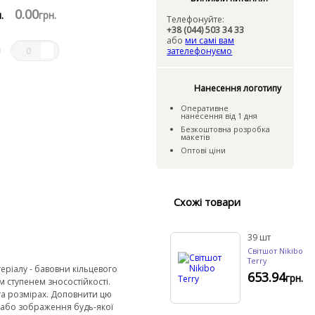
0
.00
.
грн.
Телефонуйте:
+38 (044) 503 34 33
або
ми самі вам
зателефонуємо
Нанесення логотипу
Оперативне
нанесення
вiд
1 дня
Безкошто
вна розробка
макетiв
Оптовi цiни
Схожі товари
39
шт
Світшот Nikibo
Terry
еріалу - бавовни кільцевого
653.94
грн.
м ступенем зносостійкості.
 та розмірах. Доповнити цю
 або зображення будь-якої