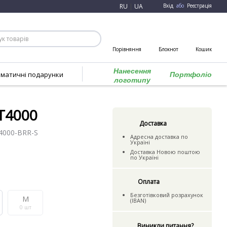
RU
|
UA
Вхід
або
Реєстрація
Порівняння
Блокнот
Кошик
Нанесення
ематичні подарунки
Портфоліо
логотипу
T4000
Доставка
4000-BRR-S
Адресна доставка по
Україні
Доставка Новою поштою
по Україні
Оплата
Безготівковий розрахунок
M
(IBAN)
0
шт
Виникли питання?