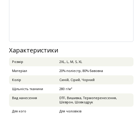
Характеристики
Розмір
2XL, L, M, S, XL
Матеріал
20% поліестр, 80% бавовна
Колір
Синій, Сірий, Чорний
Щільність тканини
280 г/м²
Вид нанесення
DTF, Вишивка, Термоперенесення,
Шеврон, Шовкодрук
Для кого
Для чоловіків