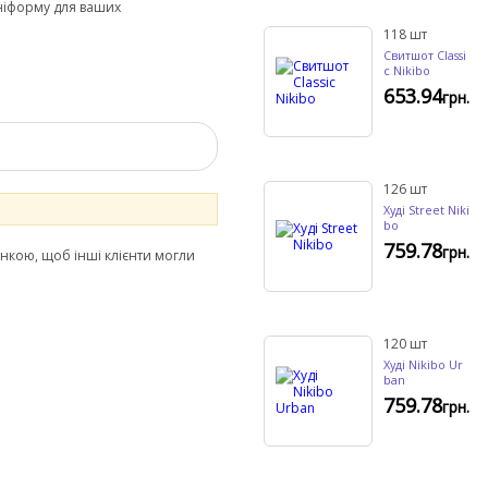
уніформу для ваших
118
шт
Свитшот Classi
c Nikibo
653.94
грн.
126
шт
Худі Street Niki
bo
759.78
грн.
інкою, щоб інші клієнти могли
120
шт
Худі Nikibo Ur
ban
759.78
грн.