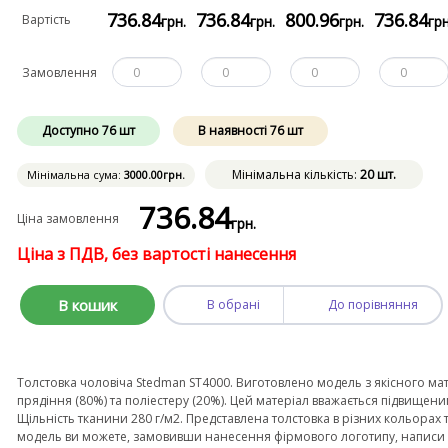
736
.84
736
.84
800
.96
736
.84
Вартість
грн.
грн.
грн.
грн
Замовлення
Доступно
76
шт
В наявності
76
шт
Мінімальна кількість:
20 шт.
Мінімальна сума:
3000
.00
грн.
736
.84
Ціна замовлення
грн.
Ціна з ПДВ, без вартості нанесення
В кошик
В обрані
До порівняння
Толстовка чоловіча Stedman ST4000. Виготовлено модель з якісного мат
прядіння (80%) та поліестеру (20%). Цей матеріал вважається підвищени
Щільність тканини 280 г/м2. Представлена толстовка в різних кольорах
модель ви можете, замовивши нанесення фірмового логотипу, написи