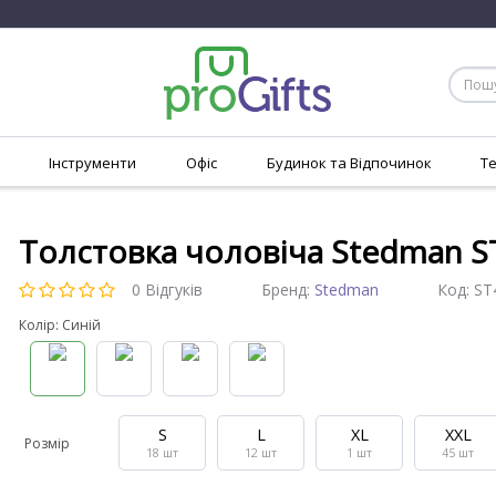
Інструменти
Офіс
Будинок та Відпочинок
Т
Толстовка чоловіча Stedman S
0 Відгуків
Бренд:
Stedman
Код:
ST
Колір: Синій
S
L
XL
XXL
Розмір
18
шт
12
шт
1
шт
45
шт