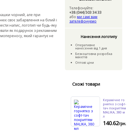
Телефонуйте:
+38 (044) 503 34 33
 чашки чорний, але при
або
ми самі вам
нює своє забарвлення на білий і
зателефонуємо
ести напис, логотип чи будь-яку
увати як подарунок з рекламним
рмопереносу, який гарантує не
Нанесення логотипу
Оперативне
нанесення
вiд
1 дня
Безкошто
вна розробка
макетiв
Оптовi цiни
Схожі товари
Керамічне го
рнятко з софт-
тач покриттям
MALIKA, 380 м
л
140.62
грн.