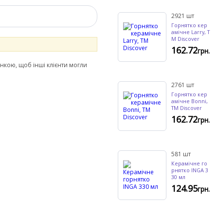
2921
шт
Горнятко кер
амічне Larry, Т
М Discover
162.72
грн.
інкою, щоб інші клієнти могли
2761
шт
Горнятко кер
амічне Bonni,
ТМ Discover
162.72
грн.
581
шт
Керамічне го
рнятко INGA 3
30 мл
124.95
грн.