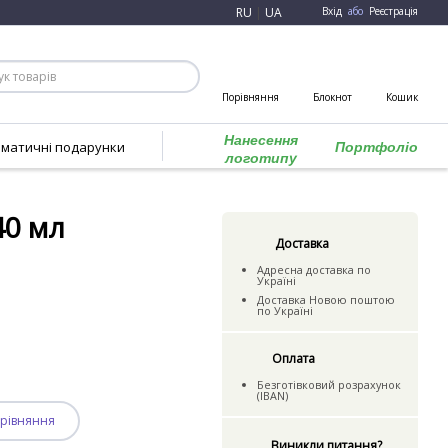
RU
|
UA
Вхід
або
Реєстрація
Порівняння
Блокнот
Кошик
Нанесення
ематичні подарунки
Портфоліо
логотипу
40 мл
Доставка
Адресна доставка по
Україні
Доставка Новою поштою
по Україні
Оплата
Безготівковий розрахунок
(IBAN)
рівняння
Виникли питання?