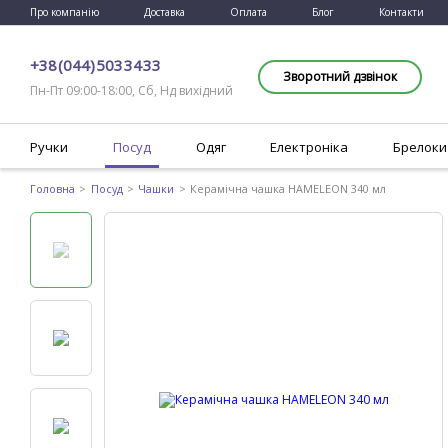
Про компанію
Доставка
Оплата
Блог
Контакти
+38 (044) 503 34 33
Зворотний дзвінок
Пн-Пт 09:00-18:00, Сб, Нд вихідний
Ручки
Посуд
Одяг
Електроніка
Брелоки
Головна
Посуд
Чашки
Керамічна чашка HAMELEON 340 мл