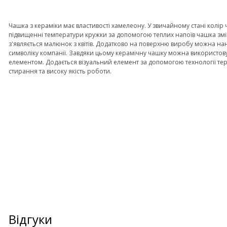
Чашка з кераміки має властивості хамелеону. У звичайному стані колір
підвищенні температури кружки за допомогою теплих напоїв чашка змі
з'являється малюнок з квітів. Додатково на поверхню виробу можна нан
символіку компанії. Завдяки цьому керамічну чашку можна використов
елементом. Додається візуальний елемент за допомогою технології те
стирання та високу якість роботи.
Відгуки