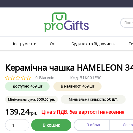
Інструменти
Офіс
Будинок та Відпочинок
Т
Керамічна чашка HAMELEON 3
0 Відгуків
Код:
51K001E90
Доступно
469
шт
В наявності
469
шт
Мінімальна кількість:
50 шт.
Мінімальна сума:
3000
.00
грн.
139
.24
Ціна з ПДВ, без вартості нанесення
грн.
В кошик
В обрані
До по