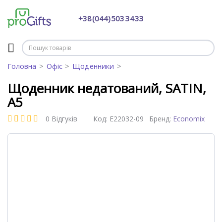
+38 (044) 503 34 33
Головна
Офіс
Щоденники
Щоденник недатований, SATIN,
А5
0 Відгуків
Код:
E22032-09
Бренд:
Economix