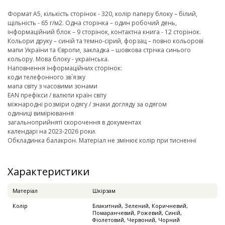
Формат А5, кількість сторінок - 320, колір паперу блоку – білий,
щільність - 65 г/м2. Одна сторінка – один робочий день,
інформаційний блок – 9 сторінок, контактна книга - 12 сторінок.
Кольори друку – синій та темно-сірий, форзац – повно кольорові
мапи України та Європи, закладка – шовкова стрічка синього
кольору. Мова блоку - українська.
Наповнення інформаційних сторінок:
коди телефонного зв`язку
мапа світу з часовими зонами
EAN префікси / валюти країн світу
міжнародні розміри одягу / знаки догляду за одягом
одиниці вимірювання
загальноприйняті скорочення в документах
календарі на 2023-2026 роки.
Обкладинка балакрон. Матеріал не змінює колір при тисненні
Характеристики
Матеріал
Шкірзам
Колір
Блакитний, Зелений, Коричневий,
Помаранчевий, Рожевий, Синій,
Фіолетовий, Червоний, Чорний