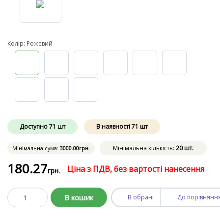
Колір: Рожевий
Доступно
71
шт
В наявності
71
шт
Мінімальна кількість:
20 шт.
Мінімальна сума:
3000
.00
грн.
180
.27
Ціна з ПДВ, без вартості нанесення
грн.
В кошик
В обрані
До порівнянн