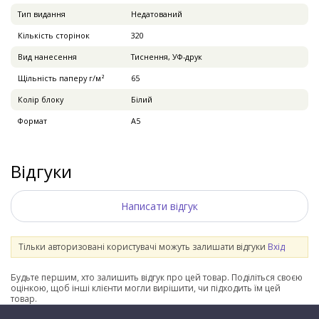
Тип видання
Недатований
Кількість сторінок
320
Вид нанесення
Тиснення, УФ-друк
Щільність паперу г/м²
65
Колір блоку
Білий
Формат
А5
Відгуки
Написати відгук
Тільки авторизовані користувачі можуть залишати відгуки
Вхід
Будьте першим, хто залишить відгук про цей товар. Поділіться своєю
оцінкою, щоб інші клієнти могли вирішити, чи підходить їм цей
товар.