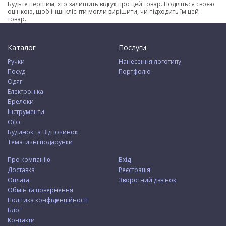
Будьте першим, хто залишить відгук про цей товар. Поділіться своєю
оцінкою, щоб інші клієнти могли вирішити, чи підходить їм цей
товар.
Каталог
Послуги
Ручки
Нанесення логотипу
Посуд
Портфоліо
Одяг
Електроніка
Брелоки
Інструменти
Офіс
Будинок та Відпочинок
Тематичні подарунки
Про компанію
Вхід
Доставка
Реєстрація
Оплата
Зворотний дзвінок
Обмін та повернення
Політика конфіденційності
Блог
Контакти