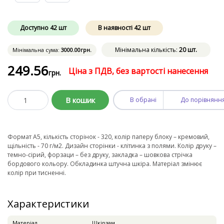
Доступно
42
шт
В наявності
42
шт
Мінімальна кількість:
20 шт.
Мінімальна сума:
3000
.00
грн.
249
.56
Ціна з ПДВ, без вартості нанесення
грн.
В кошик
В обрані
До порівнянн
Формат А5, кількість сторінок - 320, колір паперу блоку – кремовий,
щільність - 70 г/м2. Дизайн сторінки - клітинка з полями. Колір друку –
темно-сірий, форзаци – без друку, закладка – шовкова стрічка
бордового кольору. Обкладинка штучна шкіра. Матеріал змінює
колір при тисненні.
Характеристики
Матеріал
Шкірзам