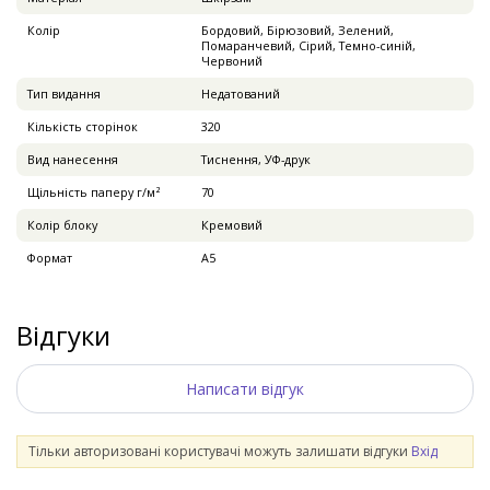
Колір
Бордовий, Бірюзовий, Зелений,
Помаранчевий, Сірий, Темно-синій,
Червоний
Тип видання
Недатований
Кількість сторінок
320
Вид нанесення
Тиснення, УФ-друк
Щільність паперу г/м²
70
Колір блоку
Кремовий
Формат
А5
Відгуки
Написати відгук
Тільки авторизовані користувачі можуть залишати відгуки
Вхід