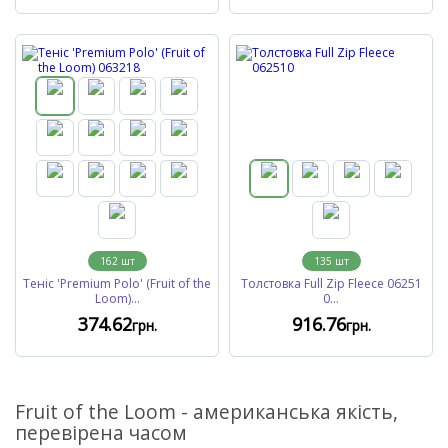
162
шт
135
шт
Теніс 'Premium Polo' (Fruit of the
Толстовка Full Zip Fleece 06251
Loom)...
0...
374
.62
916
.76
грн.
грн.
Fruit of the Loom - американська якість,
перевірена часом