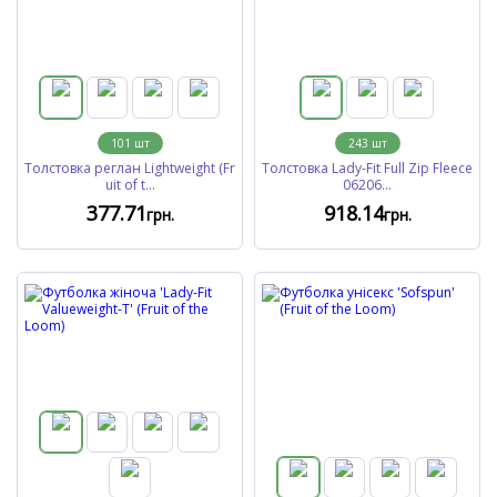
101
шт
243
шт
Толстовка реглан Lightweight (Fr
Толстовка Lady-Fit Full Zip Fleece
uit of t...
06206...
377
.71
918
.14
грн.
грн.