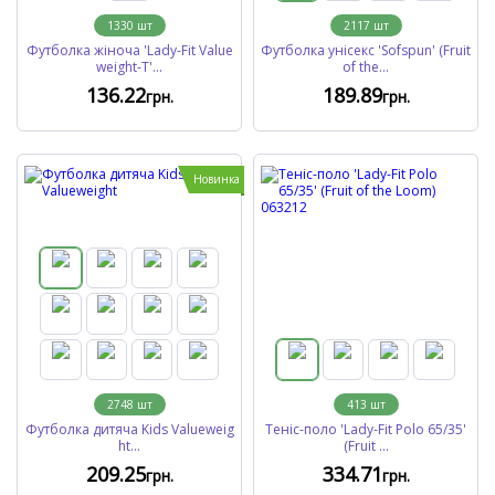
1330
шт
2117
шт
Футболка жіноча 'Lady-Fit Value
Футболка унісекс 'Sofspun' (Fruit
weight-T'...
of the...
136
.22
189
.89
грн.
грн.
Новинка
2748
шт
413
шт
Футболка дитяча Kids Valueweig
Теніс-поло 'Lady-Fit Polo 65/35'
ht...
(Fruit ...
209
.25
334
.71
грн.
грн.