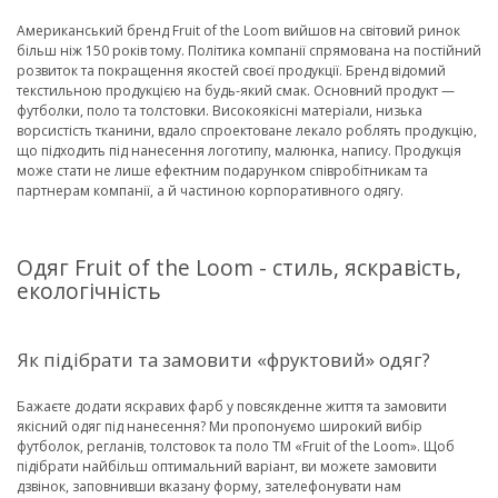
Американський бренд Fruit of the Loom вийшов на світовий ринок
більш ніж 150 років тому. Політика компанії спрямована на постійний
розвиток та покращення якостей своєї продукції. Бренд відомий
текстильною продукцією на будь-який смак. Основний продукт —
футболки, поло та толстовки. Високоякісні матеріали, низька
ворсистість тканини, вдало спроектоване лекало роблять продукцію,
що підходить під нанесення логотипу, малюнка, напису. Продукція
може стати не лише ефектним подарунком співробітникам та
партнерам компанії, а й частиною корпоративного одягу.
Одяг Fruit of the Loom - стиль, яскравість,
екологічність
Як підібрати та замовити «фруктовий» одяг?
Бажаєте додати яскравих фарб у повсякденне життя та замовити
якісний одяг під нанесення? Ми пропонуємо широкий вибір
футболок, регланів, толстовок та поло ТМ «Fruit of the Loom». Щоб
підібрати найбільш оптимальний варіант, ви можете замовити
дзвінок, заповнивши вказану форму, зателефонувати нам