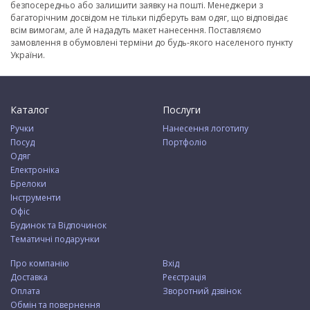
безпосередньо або залишити заявку на пошті. Менеджери з
багаторічним досвідом не тільки підберуть вам одяг, що відповідає
всім вимогам, але й нададуть макет нанесення. Поставляємо
замовлення в обумовлені терміни до будь-якого населеного пункту
України.
Каталог
Послуги
Ручки
Нанесення логотипу
Посуд
Портфоліо
Одяг
Електроніка
Брелоки
Інструменти
Офіс
Будинок та Відпочинок
Тематичні подарунки
Про компанію
Вхід
Доставка
Реєстрація
Оплата
Зворотний дзвінок
Обмін та повернення